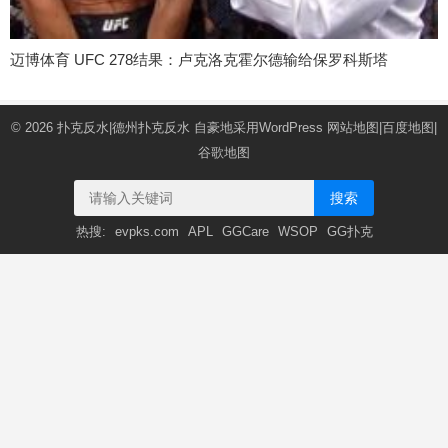
迈博体育 UFC 278结果：卢克洛克霍尔德输给保罗科斯塔
© 2026
扑克反水|德州扑克反水
自豪地采用WordPress
网站地图
|
百度地图
|
谷歌地图
搜索
热搜:
evpks.com
APL
GGCare
WSOP
GG扑克