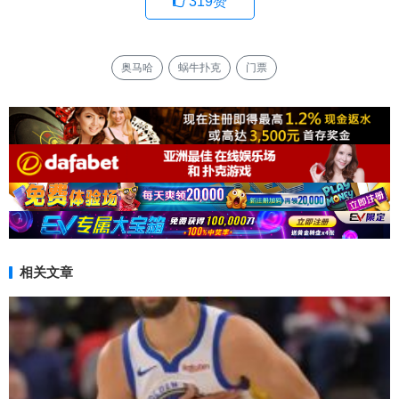
319
赞
奥马哈
蜗牛扑克
门票
相关文章