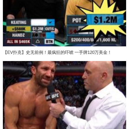
【EV扑克】史无前例！最疯狂的吓唬 一手牌120万美金！