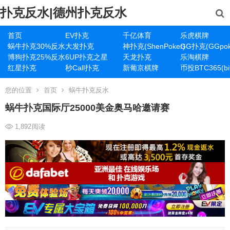
扑克反水|德州扑克反水
首页
EV扑克
千亿体育
乐虎棋牌
蜗牛扑克30%反水
大发扑克
神扑克(ShenPoker)
GG扑克(GGpok
博狗扑克25%反水
6UP扑克之星
天龙扑克
乐淘棋牌
红星扑克
秒Call扑克
新葡京棋牌
币投BTC365(bit
您的位置
首页
蜗牛扑克反水
蜗牛扑克国际厅25000美金奥马哈邀请赛
1,892
阅读