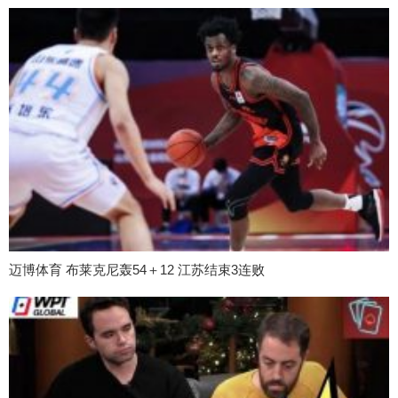
迈博体育 布莱克尼轰54＋12 江苏结束3连败