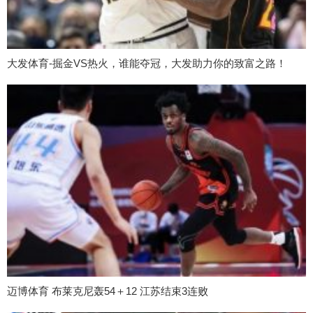
大发体育-掘金VS热火，谁能夺冠，大发助力你的致富之路！
迈博体育 布莱克尼轰54＋12 江苏结束3连败