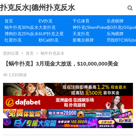
扑克反水|德州扑克反水
首页
EV扑克
千亿体育
乐虎棋牌
蜗牛扑克30%反水
大发扑克
神扑克(ShenPoker)
GG扑克(GGpok
博狗扑克25%反水
6UP扑克之星
天龙扑克
乐淘棋牌
红星扑克
秒Call扑克
新葡京棋牌
币投BTC365(bit
您的位置
首页
蜗牛扑克反水
【蜗牛扑克】3月现金大放送，$10,000,000美金
1,615
阅读