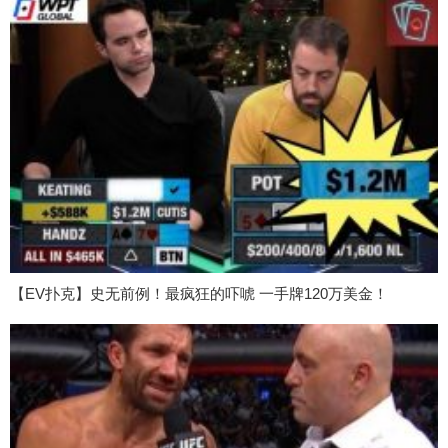
【EV扑克】史无前例！最疯狂的吓唬 一手牌120万美金！