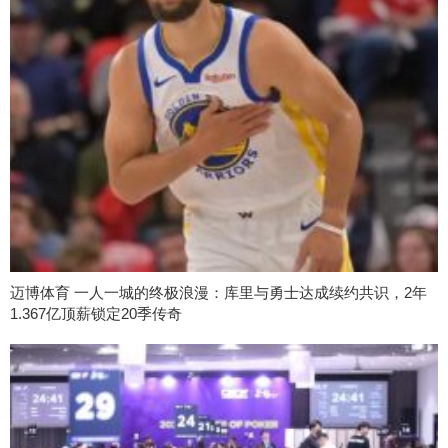
迈博体育 一人一城的终极浪漫：库里与勇士达成续约共识，2年
1.367亿顶薪锁定20季传奇