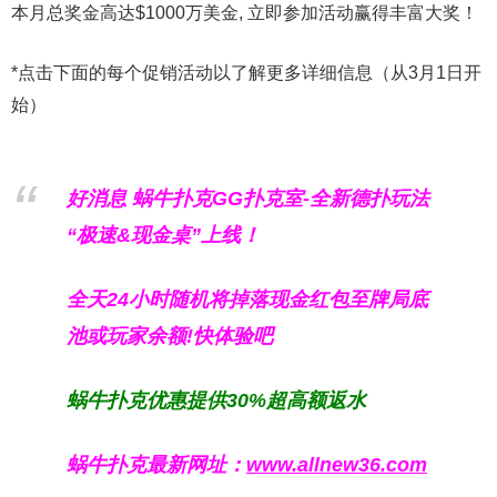
本月总奖金高达
$1000万美金
, 立即参加活动赢得丰富大奖！
*点击下面的每个促销活动以了解更多详细信息（从3月1日开
始）
好消息 蜗牛扑克GG扑克室-全新德扑玩法
“极速&现金桌”上线！
全天24小时随机将掉落现金红包至牌局底
池或玩家余额!快体验吧
蜗牛扑克优惠提供30%超高额返水
蜗牛扑克最新网址：
www.allnew36.com