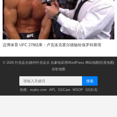
迈博体育 UFC 278结果：卢克洛克霍尔德输给保罗科斯塔
© 2026
扑克反水|德州扑克反水
自豪地采用WordPress
网站地图
|
百度地图
|
谷歌地图
搜索
热搜:
evpks.com
APL
GGCare
WSOP
GG扑克