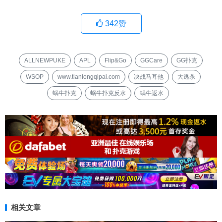
342
赞
ALLNEWPUKE
APL
Flip&Go
GGCare
GG扑克
WSOP
www.tianlongqipai.com
决战马耳他
大逃杀
蜗牛扑克
蜗牛扑克反水
蜗牛返水
相关文章