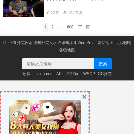
22
赞
104
阅读
文
1
2
…
808
下一页
章
导
© 2026
扑克反水|德州扑克反水
自豪地采用WordPress
网站地图
|
百度地图
|
航
谷歌地图
搜索
热搜:
evpks.com
APL
GGCare
WSOP
GG扑克
×