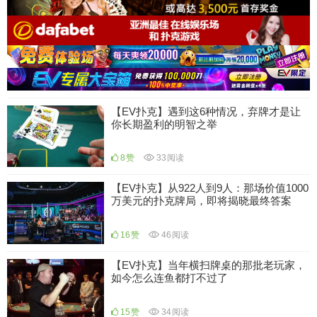
【EV扑克】遇到这6种情况，弃牌才是让
你长期盈利的明智之举
8
赞
33
阅读
【EV扑克】从922人到9人：那场价值1000
万美元的扑克牌局，即将揭晓最终答案
16
赞
46
阅读
【EV扑克】当年横扫牌桌的那批老玩家，
如今怎么连鱼都打不过了
15
赞
34
阅读