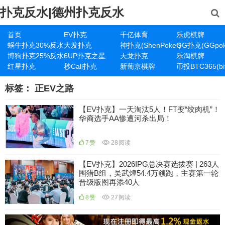
扑克反水|德州扑克反水
首页
EV扑克
千亿体育
乐虎棋牌
蜗牛扑克30%反水
大发扑克
神扑克(ShenPoker)
GG扑克(GGpok
博狗扑克25%反水
6UP扑克之星
天龙扑克
乐淘棋牌
红星扑克
秒Call扑克
新葡京棋牌
币投BTC365(bit
标签：
正EV之路
【EV扑克】一天淘汰5人！FT变“绞肉机”！
华裔选手AA惨遭河杀出局！
7
赞
28
阅读
【EV扑克】2026IPG总决赛选拔赛 | 263人
围猎B组，吴武煌54.4万领跑，主赛第一轮
晋级版图再添40人
8
赞
27
阅读