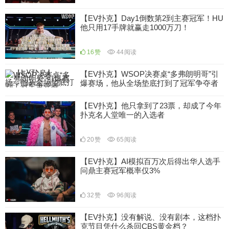
【EV扑克】Day1倒数第2到主赛冠军！HU
他只用17手牌就赢走1000万刀！
16
赞
44
阅读
【EV扑克】WSOP决赛桌“多弗朗明哥”引
爆赛场，他从全场垫底打到了冠军争夺者
26
赞
64
阅读
【EV扑克】他只拿到了23票，却成了今年
扑克名人堂唯一的入选者
20
赞
65
阅读
【EV扑克】AI模拟百万次后得出华人选手
问鼎主赛冠军概率仅3%
32
赞
96
阅读
【EV扑克】没有解说、没有剧本，这档扑
克节目凭什么杀回CBS黄金档？