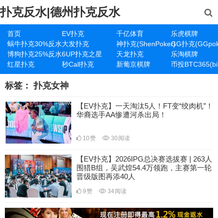
扑克反水|德州扑克反水
首页
EV扑克
千亿体育
乐虎棋牌
蜗牛扑克30%反水
大发扑克
神扑克(ShenPoker)
GG扑克(GGpok
博狗扑克25%反水
6UP扑克之星
天龙扑克
乐淘棋牌
红星扑克
秒Call扑克
新葡京棋牌
币投BTC365(bit
标签：
扑克女神
【EV扑克】一天淘汰5人！FT变“绞肉机”！
华裔选手AA惨遭河杀出局！
10
赞
30
阅读
【EV扑克】2026IPG总决赛选拔赛 | 263人
围猎B组，吴武煌54.4万领跑，主赛第一轮
晋级版图再添40人
9
赞
34
阅读