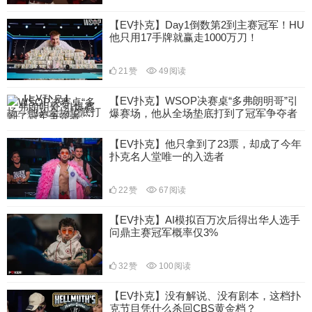
【EV扑克】Day1倒数第2到主赛冠军！HU
他只用17手牌就赢走1000万刀！
21
赞
49
阅读
【EV扑克】WSOP决赛桌“多弗朗明哥”引
爆赛场，他从全场垫底打到了冠军争夺者
27
赞
69
阅读
【EV扑克】他只拿到了23票，却成了今年
扑克名人堂唯一的入选者
22
赞
67
阅读
【EV扑克】AI模拟百万次后得出华人选手
问鼎主赛冠军概率仅3%
32
赞
100
阅读
【EV扑克】没有解说、没有剧本，这档扑
克节目凭什么杀回CBS黄金档？