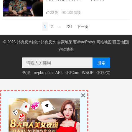
22
赞
105
阅读
文
1
2
…
721
下一页
章
导
© 2026
扑克反水|德州扑克反水
自豪地采用WordPress
网站地图
|
百度地图
|
航
谷歌地图
搜索
热搜:
evpks.com
APL
GGCare
WSOP
GG扑克
×