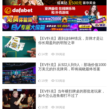
【EV扑克】遇到这6种情况，弃牌才是让
你长期盈利的明智之举
14
赞
39
阅读
【EV扑克】从922人到9人：那场价值1000
万美元的扑克牌局，即将揭晓最终答案
19
赞
53
阅读
【EV扑克】当年横扫牌桌的那批老玩家，
如今怎么连鱼都打不过了
16
赞
38
阅读