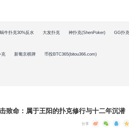
蜗牛扑克30%反水
大发扑克
神扑克(ShenPoker)
GG扑克(
扑克
新葡京棋牌
币投BTC365(bitou366.com)
，一击致命：属于王阳的扑克修行与十二年沉潜