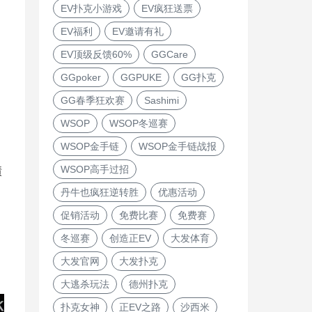
EV扑克小游戏
EV疯狂送票
EV福利
EV邀请有礼
EV顶级反馈60%
GGCare
GGpoker
GGPUKE
GG扑克
GG春季狂欢赛
Sashimi
WSOP
WSOP冬巡赛
WSOP金手链
WSOP金手链战报
WSOP高手过招
绩
丹牛也疯狂逆转胜
优惠活动
促销活动
免费比赛
免费赛
冬巡赛
创造正EV
大发体育
大发官网
大发扑克
大逃杀玩法
德州扑克
扑克女神
正EV之路
沙西米