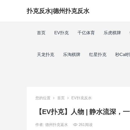
扑克反水|德州扑克反水
首页
EV扑克
千亿体育
乐虎棋牌
天龙扑克
乐淘棋牌
红星扑克
秒Call
您的位置
首页
EV扑克反水
【EV扑克】人物 | 静水流深
作者:
德州扑克返水
261
阅读