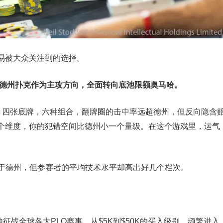
易被大众关注到的选择。
限德州扑克作为主攻方向，全面转向底池限额奥马哈。
”。四张底牌，六种组合，翻牌圈的击中率远超德州，但反向隐含
个维度，你的犯错空间比德州小一个量级。在这个游戏里，运气
少于德州，但参赛者的平均技术水平却高出好几个档次。
征战全球各大PLO赛事，从$5K到$50K的买入级别，频繁进入