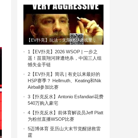
【EV扑克】玩法：无限德扑游戏里，
给你带来最多利润的是这些人！
1
【EV扑克】2026 WSOP | 一步之
遥！苗晨翔河牌遭绝杀，中国三人组
憾失金手链
2
【EV扑克】简讯 | 有史以来最好的
HSP赛季？ Hellmuth、Keating和Nik
Airball参加比赛
3
【扑克反水】Antonio Esfandiari花费
540万购入豪宅
4
【扑克反水】前体育解说员Jeff Platt
为粉丝直播WSOP比赛
5
迈博体育 亚历山大末节觉醒拯救雷
霆