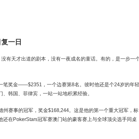
。
日复一日
线。没有天才出道的剧本，没有一夜成名的童话。有的，是一步一
笔奖金——$2351，一个边赛第8名。彼时他还是个24岁的年
门、韩国、菲律宾，一站一站地积累经验。
限德州赛事的冠军，奖金$168,244。这是他的第一个重大冠军，标
在PokerStars冠军赛澳门站的豪客赛上与全球顶尖选手同桌