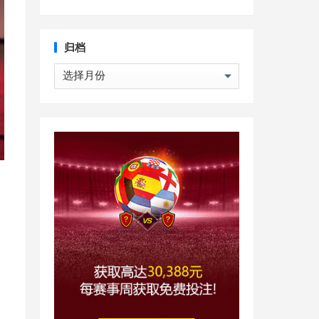
归档
归
档