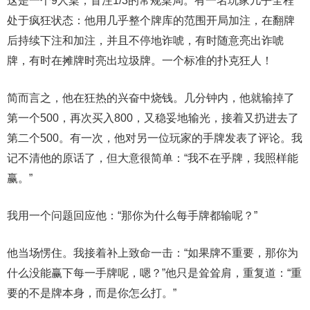
这是一个9人桌，盲注1/3的常规桌局。有一名玩家几乎全程
处于疯狂状态：他用几乎整个牌库的范围开局加注，在翻牌
后持续下注和加注，并且不停地诈唬，有时随意亮出诈唬
牌，有时在摊牌时亮出垃圾牌。一个标准的扑克狂人！
简而言之，他在狂热的兴奋中烧钱。几分钟内，他就输掉了
第一个500，再次买入800，又稳妥地输光，接着又扔进去了
第二个500。有一次，他对另一位玩家的手牌发表了评论。我
记不清他的原话了，但大意很简单：“我不在乎牌，我照样能
赢。”
我用一个问题回应他：“那你为什么每手牌都输呢？”
他当场愣住。我接着补上致命一击：“如果牌不重要，那你为
什么没能赢下每一手牌呢，嗯？”他只是耸耸肩，重复道：“重
要的不是牌本身，而是你怎么打。”