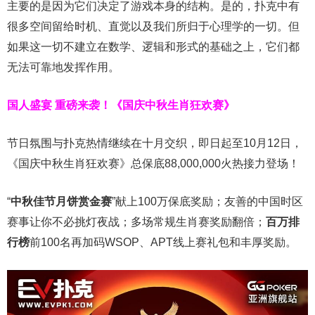
主要的是因为它们决定了游戏本身的结构。是的，扑克中有
很多空间留给时机、直觉以及我们所归于心理学的一切。但
如果这一切不建立在数学、逻辑和形式的基础之上，它们都
无法可靠地发挥作用。
国人盛宴 重磅来袭！
《国庆中秋生肖狂欢赛》
节日氛围与扑克热情继续在十月交织，即日起至
10
月
12
日，
《国庆中秋生肖狂欢赛》总保底
88,000,000
火热接力登场！
“
中秋佳节月饼赏金赛
”献上100万保底奖励；友善的中国时区
赛事让你不必挑灯夜战
；
多场常规生肖赛奖励翻倍；
百万排
行榜
前
100
名再加码
WSOP
、
APT
线上赛礼包和丰厚奖励。