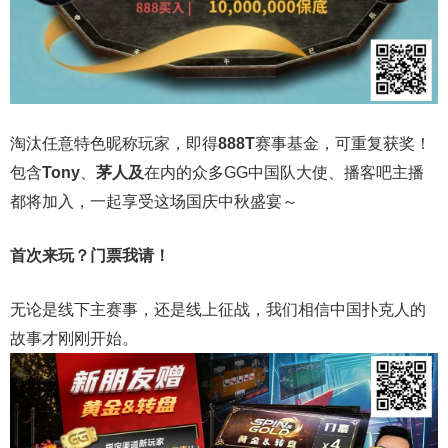
淘汰任意特色昵称玩家，即得
888T
赛事基金，可重复获奖！
包含
Tony
、
茅人及
在内的众多
GG
中国队大使、播客吧主播
都将加入，一起享受这场国庆中秋盛宴～
首次来玩？门票我请！
无论是线下主赛事，还是线上征战，我们相信中国扑克人的
故事才刚刚开始。