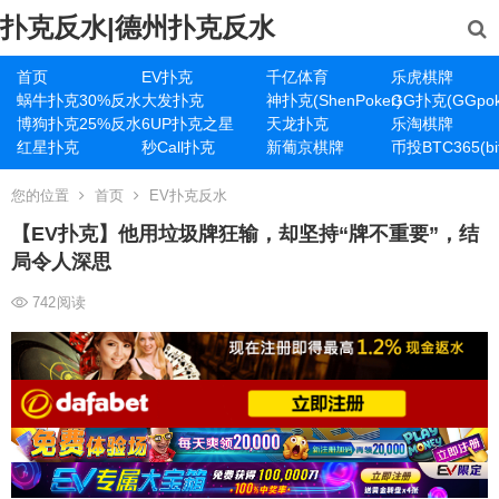
扑克反水|德州扑克反水
首页
EV扑克
千亿体育
乐虎棋牌
蜗牛扑克30%反水
大发扑克
神扑克(ShenPoker)
GG扑克(GGpok
博狗扑克25%反水
6UP扑克之星
天龙扑克
乐淘棋牌
红星扑克
秒Call扑克
新葡京棋牌
币投BTC365(bit
您的位置
首页
EV扑克反水
【EV扑克】他用垃圾牌狂输，却坚持“牌不重要”，结
局令人深思
742
阅读