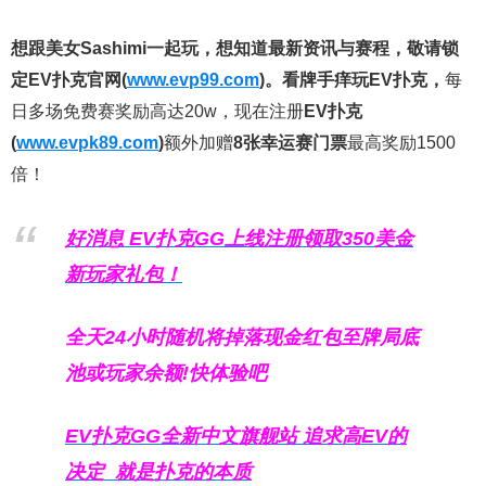
想跟美女Sashimi一起玩，
想知道最新资讯与赛程，
敬请锁
定EV扑克官网(
www.evp99.com
)。
看牌手痒玩EV扑克，
每
日多场免费赛奖励高达20w，现在注册
EV扑克
(
www.evpk89.com
)
额外加赠
8张幸运赛门票
最高奖励1500
倍！
好消息 EV扑克GG上线注册领取350美金
新玩家礼包！
全天24小时随机将掉落现金红包至牌局底
池或玩家余额!快体验吧
EV扑克GG
全新中文旗舰站
追求高EV
的
决定
就是扑克的本质