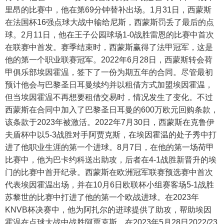
里昂的比赛中，他在第69分钟替补出场。1月31日，西蒙斯
在法国杯16强点球大战中输给尼斯，西蒙斯罚丢了最后的点
球。2月11日，他在王子公园球场1-0战胜雷恩的比赛中首次
在联赛中首发。赛季结束时，西蒙斯赢得了法甲冠军，这是
他的第一个职业联赛冠军。2022年6月28日，西蒙斯转会荷
甲俱乐部埃因霍温，签下了一份为期五年的合同。尽管最初
预计他会与巴黎圣日耳曼续约并以租借方式加盟埃因霍温，
但当埃因霍温不再想要租借交易时，情况发生了变化。不过
西蒙斯在合同中加入了巴黎圣日耳曼的600万欧元回购条款，
该条款于2023年被激活。2022年7月30日，西蒙斯在克鲁伊
夫盾杯中以5-3战胜对手阿贾克斯，在埃因霍温的处子秀中打
进了他职业生涯的第一个进球。8月7日，在他的第一场荷甲
比赛中，他为巴卡约科送出助攻，后者在4-1战胜新晋升的埃
门的比赛中首开纪录。西蒙斯在欧洲冠军联赛预选赛中首次
代表埃因霍温出场，并在10月6日欧联杯小组赛客场5-1战胜
苏黎世的比赛中打进了他的第一个欧战进球。在2023年
KNVB杯决赛中，他为阿扎尔的进球提供了助攻，帮助埃因
霍温在点球大战中战胜阿贾克斯。在2023年5月28日2022/23