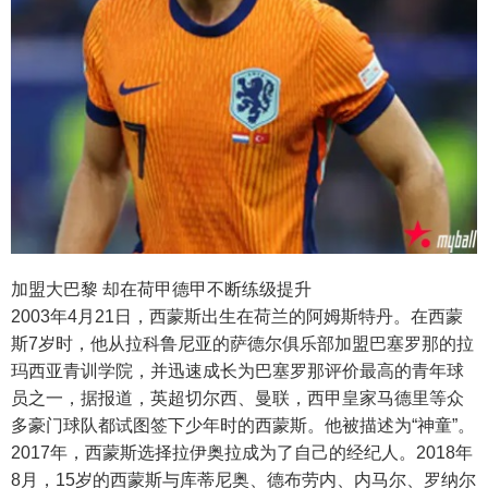
加盟大巴黎 却在荷甲德甲不断练级提升
2003年4月21日，西蒙斯出生在荷兰的阿姆斯特丹。在西蒙
斯7岁时，他从拉科鲁尼亚的萨德尔俱乐部加盟巴塞罗那的拉
玛西亚青训学院，并迅速成长为巴塞罗那评价最高的青年球
员之一，据报道，英超切尔西、曼联，西甲皇家马德里等众
多豪门球队都试图签下少年时的西蒙斯。他被描述为“神童”。
2017年，西蒙斯选择拉伊奥拉成为了自己的经纪人。2018年
8月，15岁的西蒙斯与库蒂尼奥、德布劳内、内马尔、罗纳尔