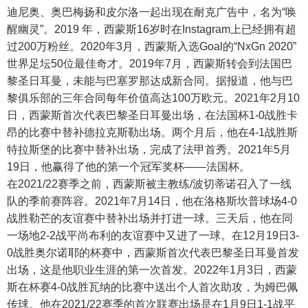
迪尼奥、奥巴梅扬和皮尔洛一起出现在耐克广告中，名为“唤
醒幽灵”。2019 年，西蒙斯16岁时在Instagram上已经拥有超
过200万粉丝。2020年3月，西蒙斯入选Goal的“NxGn 2020”
世界足坛50位最佳奇才。2019年7月，西蒙斯转会到法国巴
黎圣日耳曼，未能与巴塞罗那达成新合同。据报道，他与巴
黎俱乐部的三年合同每年价值高达100万欧元。2021年2月10
日，西蒙斯首次代表巴黎圣日耳曼出场，在法国杯1-0战胜卡
昂的比赛中替补德拉克斯勒出场。两个月后，他在4-1战胜斯
特拉斯堡的比赛中替补出场，完成了法甲首秀。2021年5月
19日，他赢得了他的第一个冠军奖杯——法国杯。
在2021/22赛季之前，西蒙斯被主教练/波切蒂诺召入了一线
队的季前赛阵容。2021年7月14日，他在洛格斯坎普球场4-0
战胜勒芒的友谊赛中替补出场并打进一球。三天后，他在同
一场地2-2战平尚布利的友谊赛中又进了一球。在12月19日3-
0战胜奥尔诺耶的杯赛中，西蒙斯首次代表巴黎圣日耳曼首发
出场，这是他职业生涯的第一次首发。2022年1月3日，西蒙
斯在杯赛4-0战胜瓦纳的比赛中送出个人首次助攻，为姆巴佩
传球。他在2021/22赛季的首次联赛出场是在1月9日1-1战平