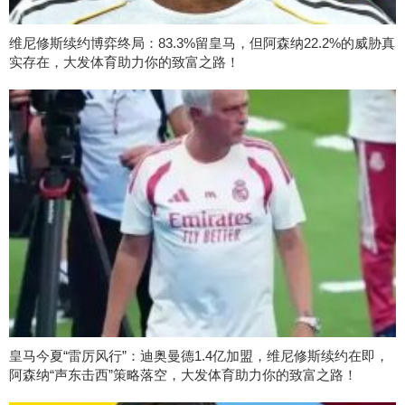
维尼修斯续约博弈终局：83.3%留皇马，但阿森纳22.2%的威胁真
实存在，大发体育助力你的致富之路！
皇马今夏“雷厉风行”：迪奥曼德1.4亿加盟，维尼修斯续约在即，
阿森纳“声东击西”策略落空，大发体育助力你的致富之路！