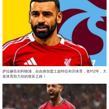
萨拉赫告别利物浦，自由身加盟土超特拉布宗体育，签约2年，大
发体育助力你的致富之路！