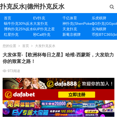
扑克反水|德州扑克反水
首页
EV扑克
千亿体育
乐虎棋牌
蜗牛扑克30%反水
大发扑克
神扑克(ShenPoker)
GG扑克(GGpok
博狗扑克25%反水
6UP扑克之星
天龙扑克
乐淘棋牌
红星扑克
秒Call扑克
新葡京棋牌
币投BTC365(bit
您的位置
首页
大发扑克反水
大发体育-【欧洲杯每日之星】哈维-西蒙斯，大发助力
你的致富之路！
973
阅读