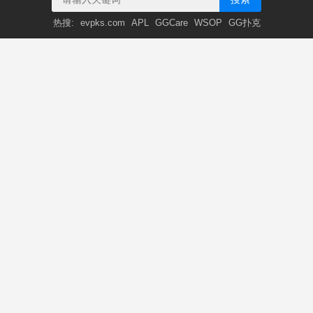
热搜:
evpks.com
APL
GGCare
WSOP
GG扑克