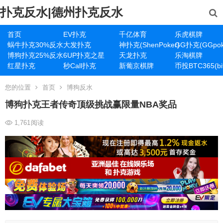
扑克反水|德州扑克反水
首页
EV扑克
千亿体育
乐虎棋牌
蜗牛扑克30%反水
大发扑克
神扑克(ShenPoker)
GG扑克(GGpok
博狗扑克25%反水
6UP扑克之星
天龙扑克
乐淘棋牌
红星扑克
秒Call扑克
新葡京棋牌
币投BTC365(bit
您的位置
首页
博狗反水
博狗扑克王者传奇顶级挑战赢限量NBA奖品
1,761
阅读