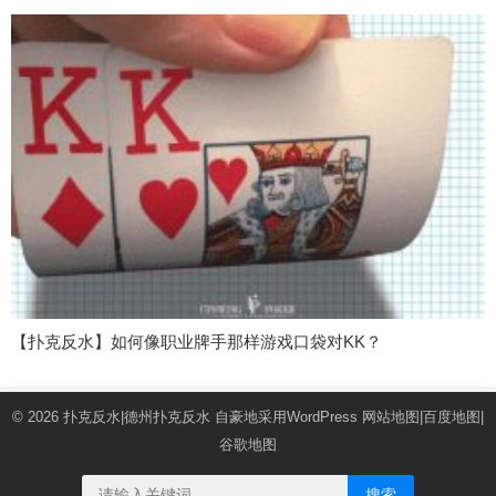
【扑克反水】如何像职业牌手那样游戏口袋对KK？
© 2026
扑克反水|德州扑克反水
自豪地采用WordPress
网站地图
|
百度地图
|
谷歌地图
搜索