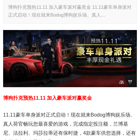
博狗扑克预热11.11 加入豪车派对赢奖金 11.11豪车单身派对
正式启动！现在就来Bodog博狗娱乐场、真人…
博狗扑克预热11.11 加入豪车派对赢奖金
11.11豪车单身派对正式启动！现在就来Bodog博狗娱乐场、
真人荷官畅玩您最喜爱的游戏，完成指定投注额，兰博基
尼、法拉利、玛莎拉蒂还有保时捷，4款豪车供您选择，还有