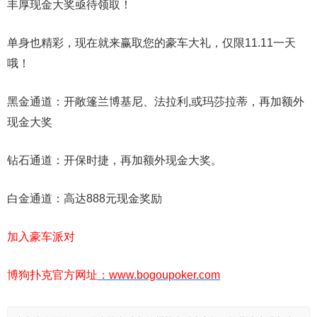
丰厚现金大奖亟待领取！
单身也精彩，现在就来赢取您的豪车大礼，仅限11.11一天
哦！
黑金通道：开敞篷兰博基尼、法拉利,或玛莎拉蒂，再加额外
现金大奖
钻石通道：开保时捷，再加额外现金大奖。
白金通道：高达888元现金奖励
加入豪车派对
博狗扑克官方网址
：www.bogoupoker.com