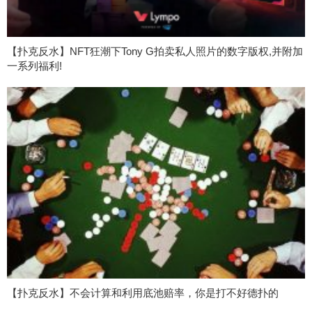
【扑克反水】NFT狂潮下Tony G拍卖私人照片的数字版权,并附加
一系列福利!
【扑克反水】不会计算和利用底池赔率，你是打不好德扑的